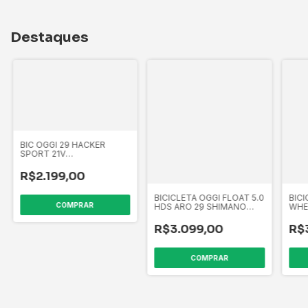
Destaques
BIC OGGI 29 HACKER
SPORT 21V
GRAF/AMAR/PTO
R$2.199,00
BICICLETA OGGI FLOAT 5.0
BICI
COMPRAR
HDS ARO 29 SHIMANO
WHEE
ESSA HIDRÁULICA
SHI
GRAFITE/AZUL/ROSA
HID
R$3.099,00
R$
COMPRAR