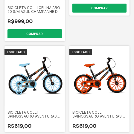
BICICLETA COLLI CELINA ARO
COMPRAR
20 S/M AZUL CHAMPANHE D
R$999,00
ESGOTADO
ESGOTADO
BICICLETA COLLI
BICICLETA COLLI
SPINOSSAURO AVENTURAS
SPINOSSAURO AVENTURAS
ARO 16 S/M MASC
ARO 16 S/M MASC
PRETO/AZUL
PRETO/LARANJA
R$619,00
R$619,00