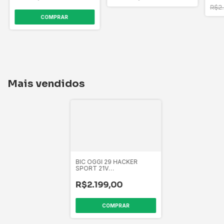
R$2
Mais vendidos
BIC OGGI 29 HACKER
SPORT 21V
GRAF/AMAR/PTO
R$2.199,00
COMPRAR