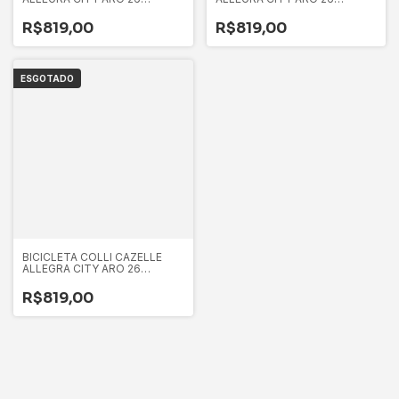
COMUM 18V VERMELHO D
COMUM 18V ROXO
PEROLIZADO
R$819,00
R$819,00
ESGOTADO
BICICLETA COLLI CAZELLE
ALLEGRA CITY ARO 26
COMUM 18V ROSA NEON D
R$819,00