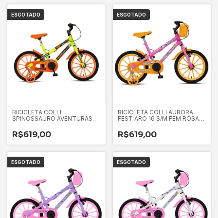
ESGOTADO
ESGOTADO
BICICLETA COLLI
BICICLETA COLLI AURORA
SPINOSSAURO AVENTURAS
FEST ARO 16 S/M FEM ROSA
ARO 16 S/M MASC AMARELO
NEON COM LARANJA
NEON D
R$619,00
R$619,00
ESGOTADO
ESGOTADO