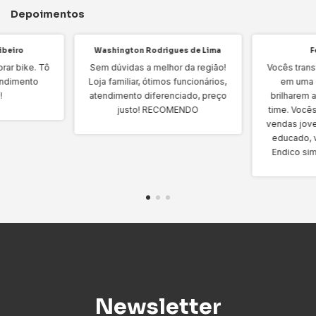
Depoimentos
ibeiro
Washington Rodrigues de Lima
F
rar bike. Tô
Sem dúvidas a melhor da região!
Vocês tran
endimento
Loja familiar, ótimos funcionários,
em uma 
!
atendimento diferenciado, preço
brilharem 
justo! RECOMENDO
time. Vocês
vendas jove
educado, 
Endico sim
Newsletter